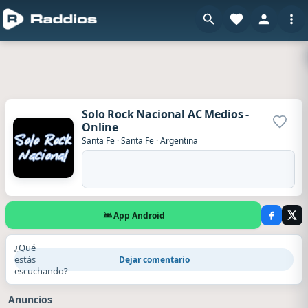
Solo Rock Nacional AC Medios -
Online
Agrega
Santa Fe
·
Santa Fe
·
Argentina
App Android
¿Qué
estás
Dejar comentario
escuchando?
Anuncios