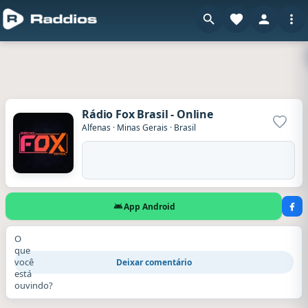
Rádio Fox Brasil - Online
Adicio
Alfenas
·
Minas Gerais
·
Brasil
App Android
O
que
você
Deixar comentário
está
ouvindo?