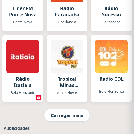
Lider FM
Radio
Rádio
Ponte Nova
Paranaiba
Sucesso
Ponte Nova
Uberlândia
Barbacena
Rádio
Tropical
Radio CDL
Itatiaia
Minas
Novas
Belo Horizonte
Belo Horizonte
Minas Novas
Carregar mais
Publicidades