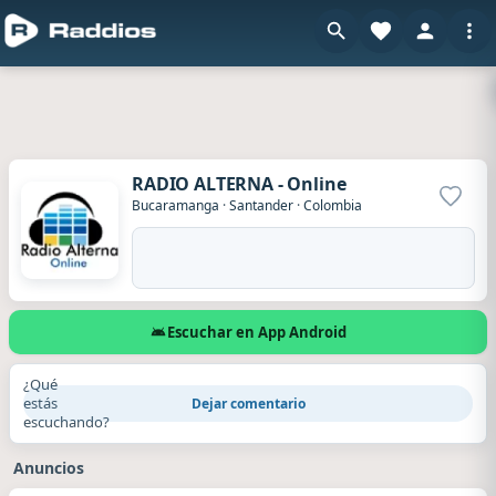
RADIO ALTERNA - Online
Agrega
Bucaramanga
·
Santander
·
Colombia
Escuchar en App Android
¿Qué
estás
Dejar comentario
escuchando?
Anuncios