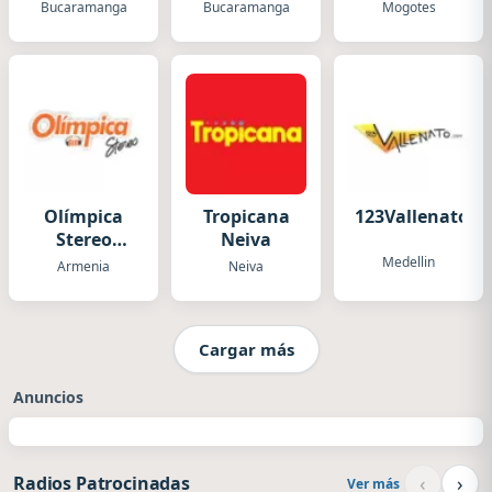
Bucaramanga
FM
Bucaramanga
Bucaramanga
Mogotes
Olímpica
Tropicana
123Vallenato.
Stereo
Neiva
Armenia
Medellin
Armenia
Neiva
Cargar más
Anuncios
‹
›
Radios Patrocinadas
Ver más