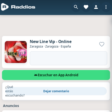
New Line Vip - Online
Agrega
Zaragoza
·
Zaragoza
·
España
Escuchar en App Android
¿Qué
estás
Dejar comentario
escuchando?
Anuncios