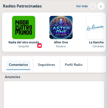
‹
›
Radios Patrocinadas
Ver más
Nada del otro mundo
After One
La Ranchada
Unquillo
Rosario
Córdoba
Comentarios
Seguidores
Perfil Radio
Anuncios