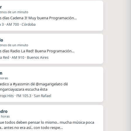
r
enos de un minuto
 días Cadena 3! Muy buena Programación...
 3 · AM 700 · Córdoba
lo
enos de un minuto
 días Radio La Red! Buena Programación...
La Red · AM 910 · Buenos Aires
n
horas
dedico a #yassmin dé @magarigelato dé
ngarciayazara escucha ésta
ropi Hits · FM 105.3 · San Rafael
ndro
 horas
ue todos deben pensar lo mismo.. mucha música poca
a.. antes no era así.. con todo respe…