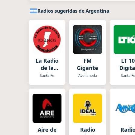
Radios sugeridas de Argentina
La Radio
FM
LT 10
de la
Gigante
Digita
Cumbia
Santa Fe
Avellaneda
Santa F
Santafesina
Aire de
Radio
Radi