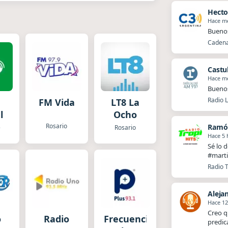
Hecto
Hace m
Buenos
Cadena
Castu
Hace m
Buenos
Radio 
FM Vida
LT8 La
l
Ocho
Rosario
Ramó
e
Rosario
Hace 5 
Sé lo 
#marti
Radio T
Aleja
Hace 12
Creo q
o
Radio
Frecuencia
predic