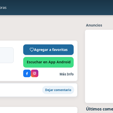
oras
Anuncios
Agregar a favoritas
Escuchar en App Android
Más Info
Dejar comentario
Últimos come