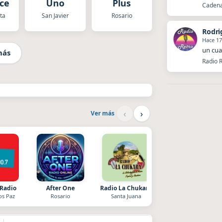
cer
Uno
Plus
Cadena 
ta
San Javier
Rosario
Rodri
Hace 17
un cua
más
Radio R
‹
›
Ver más
 Radio
After One
Radio La Chukara
Superior
os Paz
Rosario
Santa Juana
El Nula