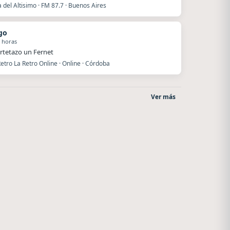
del Altisimo · FM 87.7 · Buenos Aires
go
 horas
rtetazo un Fernet
etro La Retro Online · Online · Córdoba
Ver más
La Pasión Radio
Style fm chile
Los Angeles
Cauquenes