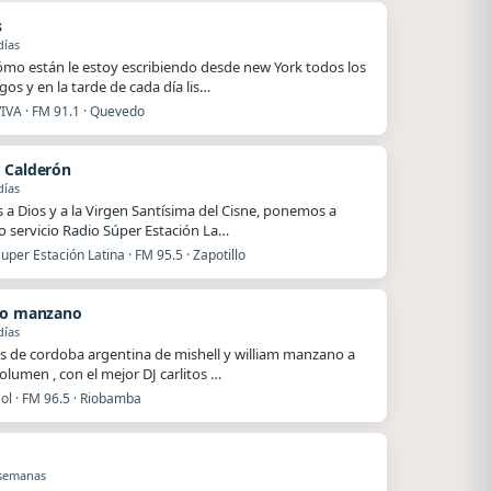
s
días
ómo están le estoy escribiendo desde new York todos los
os y en la tarde de cada día lis…
VIVA · FM 91.1 · Quevedo
 Calderón
días
s a Dios y a la Virgen Santísima del Cisne, ponemos a
o servicio Radio Súper Estación La…
uper Estación Latina · FM 95.5 · Zapotillo
to manzano
días
s de cordoba argentina de mishell y william manzano a
olumen , con el mejor DJ carlitos …
ol · FM 96.5 · Riobamba
 semanas