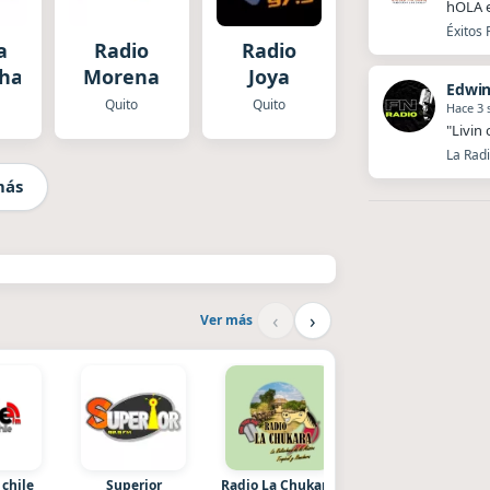
hOLA 
Éxitos 
a
Radio
Radio
cha
Morena
Joya
Edwin
Quito
Quito
Hace 3
"Livin
La Radi
más
‹
›
Ver más
 chile
Superior
Radio La Chukara
Villanos Radio