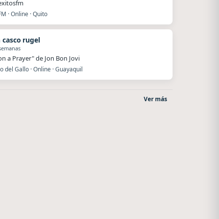
exitosfm
FM · Online · Quito
 casco rugel
 semanas
 on a Prayer" de Jon Bon Jovi
o del Gallo · Online · Guayaquil
Ver más
Nada del otro mundo
After One