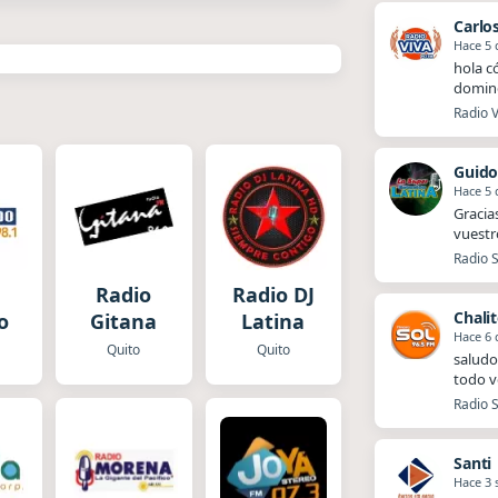
Carlo
Hace 5 
hola c
doming
Radio 
Guido
Hace 5 
Gracia
vuestr
Radio S
Radio
Radio DJ
Chali
o
Gitana
Latina
Hace 6 
Quito
Quito
saludo
todo v
Radio S
Santi
Hace 3