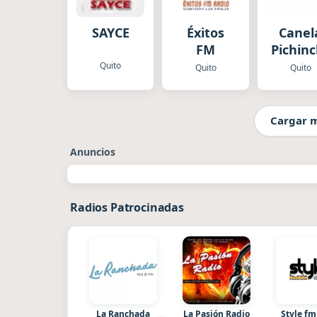
SAYCE
Éxitos
Canel
FM
Pichin
Quito
Quito
Quito
Cargar 
Anuncios
Radios Patrocinadas
La Ranchada
La Pasión Radio
Style fm