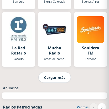
Luis
San Luis
Sierra Colorada
Buenos Aires
La Red
Mucha
Sonidera
Rosario
Radio
FM
Rosario
Lomas de Zamora
Córdoba
Cargar más
Anuncios
‹
›
Radios Patrocinadas
Ver más