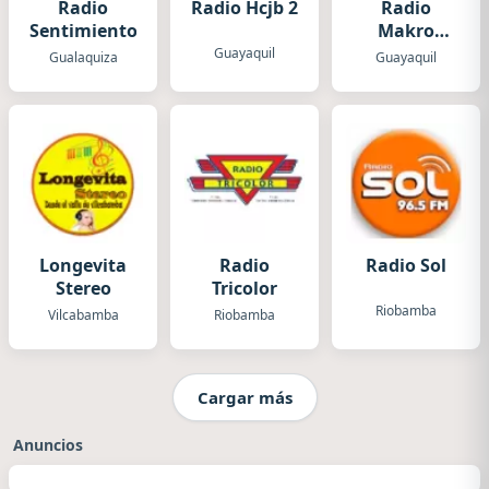
Radio
Radio Hcjb 2
Radio
Sentimientos
Makro
Digital
Guayaquil
Gualaquiza
Guayaquil
Longevita
Radio
Radio Sol
Stereo
Tricolor
Riobamba
Vilcabamba
Riobamba
Cargar más
Anuncios