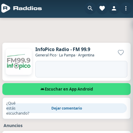
InfoPico Radio - FM 99.9
Agrega
General Pico
·
La Pampa
·
Argentina
Escuchar en App Android
¿Qué
estás
Dejar comentario
escuchando?
Anuncios