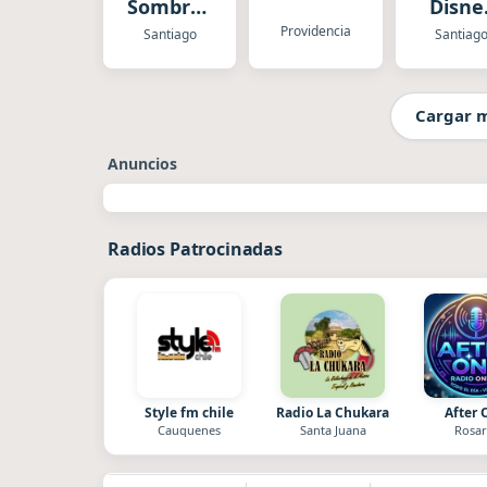
Sombras
Disne
del Ayer
Chile
Providencia
Santiago
Santiag
Cargar 
Anuncios
Radios Patrocinadas
Style fm chile
Radio La Chukara
After 
Cauquenes
Santa Juana
Rosar