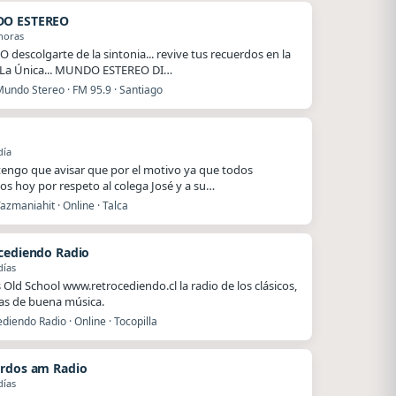
O ESTEREO
horas
O descolgarte de la sintonia... revive tus recuerdos en la
 La Única... MUNDO ESTEREO DI…
Mundo Stereo · FM 95.9 · Santiago
o
día
.tengo que avisar que por el motivo ya que todos
s hoy por respeto al colega José y a su…
azmaniahit · Online · Talca
cediendo Radio
días
Old School www.retrocediendo.cl la radio de los clásicos,
as de buena música.
diendo Radio · Online · Tocopilla
rdos am Radio
días