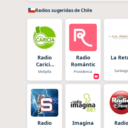
Radios sugeridas de Chile
Radio
Radio
La Ret
Caricia
Romántica
Chile
Santiag
Melipilla
Providencia
Radio
Imagina
Radi