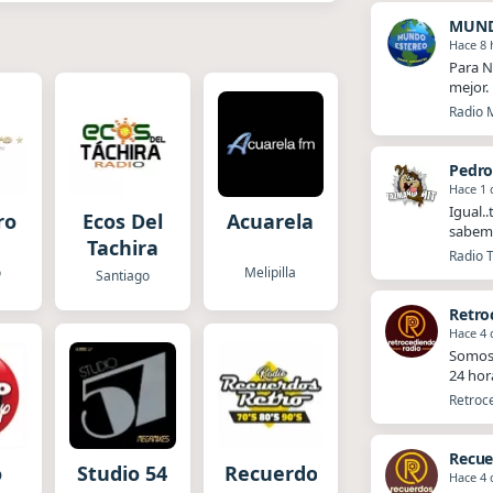
MUND
Hace 8 
Para N
mejor.
Radio 
Pedr
Hace 1 
Igual.
ro
Ecos Del
Acuarela
sabemo
Tachira
Radio T
o
Melipilla
Santiago
Retro
Hace 4 
Somos 
24 hor
Retroce
Recue
o
Studio 54
Recuerdos
Hace 4 