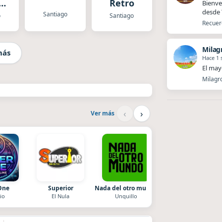
y
Retro
Bienve
desde T
Santiago
o
Santiago
Recuerd
Milag
más
Hace 1
El mayo
Milagro
‹
›
Ver más
One
Superior
Nada del otro mundo
La Pasión Radio
io
El Nula
Unquillo
Los Angeles