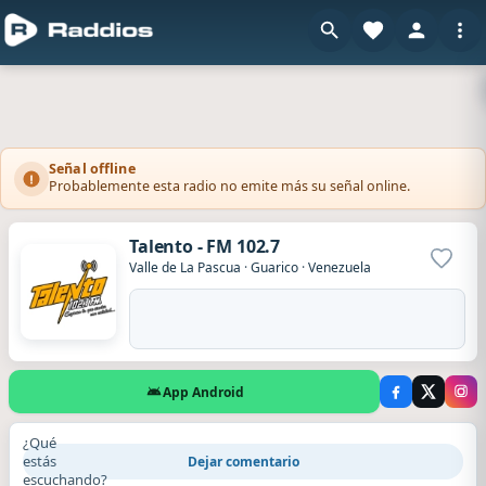
Señal offline
Probablemente esta radio no emite más su señal online.
Talento - FM 102.7
Agrega
Valle de La Pascua
·
Guarico
·
Venezuela
App Android
¿Qué
estás
Dejar comentario
escuchando?