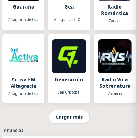
Guaraña
Gea
Radio
Romántica
Altagracia de Orituco
Altagracia de Orituco
Zaraza
Activa FM
Generación
Radio Vida
Altagracia
Sobrenatural
San Cristobal
Altagracia de Orituco
Valencia
Cargar más
Anuncios