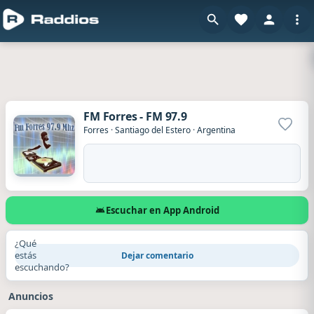
FM Forres - FM 97.9
Agrega
Forres
·
Santiago del Estero
·
Argentina
Escuchar en App Android
¿Qué
estás
Dejar comentario
escuchando?
Anuncios