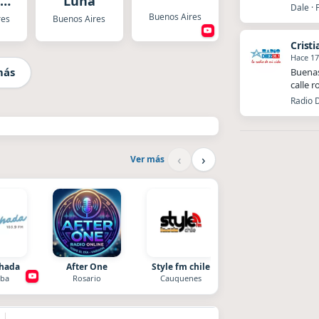
al
Luna
Dale · 
ica
Buenos Aires
res
Buenos Aires
Cristi
Hace 17
más
Buenas
calle 
Radio D
‹
›
Ver más
chada
After One
Style fm chile
Radio La Chukara
ba
Rosario
Cauquenes
Santa Juana