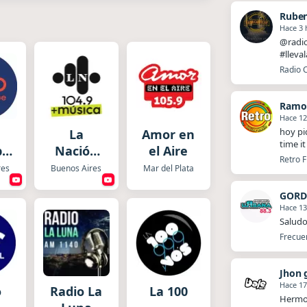
Ruben
Hace 3 
@radio
#lleva
Radio C
Ramo
Hace 12
hoy pi
La
Amor en
time i
pe
Nación
el Aire
Retro F
o
Música
res
Buenos Aires
Mar del Plata
GORD
Hace 13
Saludo
Frecue
Jhon 
Hace 17
o
Radio La
La 100
Hermos