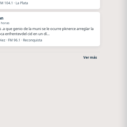
FM 104.1 · La Plata
an
 horas
 .a que genio de la muni se le ocurre pknerce arreglar la
roca enfrentevdel cid en un dí…
iez · FM 96.1 · Reconquista
Ver más
La Pasión Radio
Superior
Los Angeles
El Nula