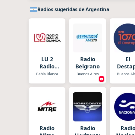
Radios sugeridas de Argentina
LU 2
Radio
El
Radio
Belgrano
Desta
Bahía
Radi
Bahia Blanca
Buenos Aires
Buenos Ai
Blanca
Radio
Radio
Radi