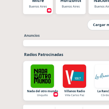
Mitre
Horizonte
Nacion
Folklór
Buenos Aires
Buenos Aires
Buenos Ai
Cargar 
Anuncios
Radios Patrocinadas
Nada del otro mundo
Villanos Radio
La Ran
Unquillo
Villa Carlos Paz
Córdo