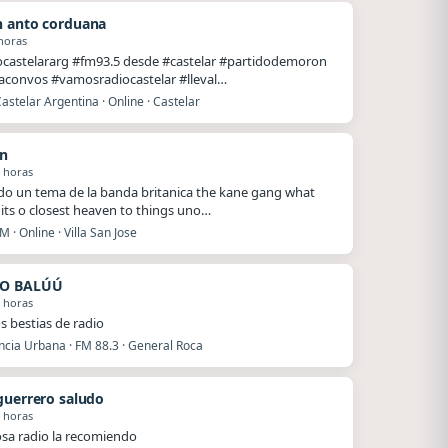
 anto corduana
horas
castelararg #fm93.5 desde #castelar #partidodemoron
laconvos #vamosradiocastelar #lleval…
astelar Argentina · Online · Castelar
n
 horas
do un tema de la banda britanica the kane gang what
t its o closest heaven to things uno…
M · Online · Villa San Jose
O BALÚÚ
 horas
s bestias de radio
ncia Urbana · FM 88.3 · General Roca
guerrero saludo
 horas
a radio la recomiendo