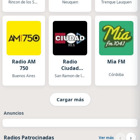
Rincon de los Sauces
Neuquen
Trenque Lauquen
Radio AM
Radio
Mìa FM
750
Ciudad
Orán
Córdoba
Buenos Aires
San Ramon de la Nueva Oran
Cargar más
Anuncios
‹
›
Radios Patrocinadas
Ver más