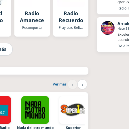
gran c
Radio T
d
Radio
Radio
io
Amanecer
Recuerdos
Arnol
Reconquista
Fray Luis Beltran
Hace 8 
Excele
Leandr
FM ARM
más
‹
›
Ver más
 Radio
Nada del otro mundo
Superior
Style fm chile