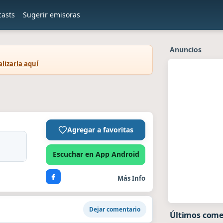
casts
Sugerir emisoras
Anuncios
lizarla aquí
Agregar a favoritas
Escuchar en App Android
Más Info
Dejar comentario
Últimos come