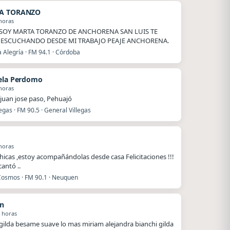
A TORANZO
horas
SOY MARTA TORANZO DE ANCHORENA SAN LUIS TE
 ESCUCHANDO DESDE MI TRABAJO PEAJE ANCHORENA.
 Alegría · FM 94.1 · Córdoba
ela Perdomo
horas
juan jose paso, Pehuajó
legas · FM 90.5 · General Villegas
horas
hicas ,estoy acompañándolas desde casa Felicitaciones !!!
antó ..
Cosmos · FM 90.1 · Neuquen
n
 horas
 gilda besame suave lo mas miriam alejandra bianchi gilda