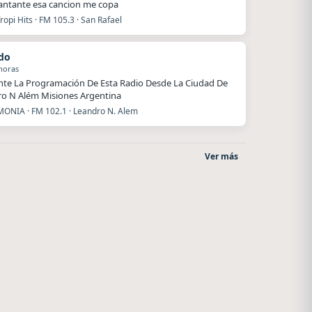
antante esa cancion me copa
ropi Hits · FM 105.3 · San Rafael
do
horas
nte La Programación De Esta Radio Desde La Ciudad De
o N Além Misiones Argentina
ONIA · FM 102.1 · Leandro N. Alem
Ver más
La Pasión Radio
Radio La Chukara