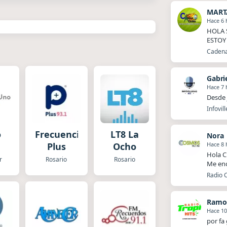
MART
Hace 6 
HOLA 
ESTOY
Cadena
Gabri
Hace 7 
Desde 
Infovil
o
Frecuencia
LT8 La
Nora
Hace 8 
Plus
Ocho
Hola C
r
Rosario
Rosario
Me enc
Radio 
Ramo
Hace 10
por fa