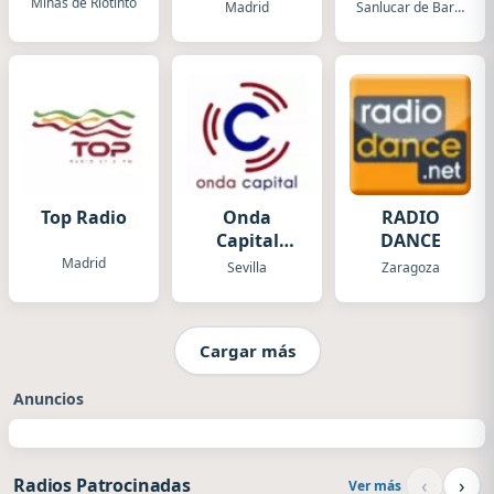
Sur Radio
Minas de Riotinto
Madrid
Sanlucar de Barrameda
Top Radio
Onda
RADIO
Capital
DANCE
Sevilla
Madrid
Sevilla
Zaragoza
Cargar más
Anuncios
‹
›
Radios Patrocinadas
Ver más