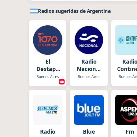
Radios sugeridas de Argentina
El
Radio
Radi
Destape
Nacional
Contin
Radio
Folklórica
Buenos Aires
Buenos Aires
Buenos Ai
Radio
Blue
Fm