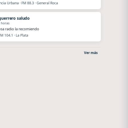
ncia Urbana · FM 88.3 · General Roca
guerrero saludo
 horas
a radio la recomiendo
FM 104.1 · La Plata
Ver más
Radio La Chukara
La Pasión Radio
Santa Juana
Los Angeles