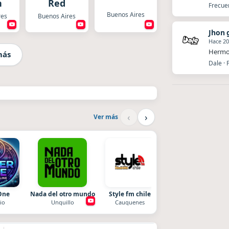
n
Red
Frecue
Buenos Aires
res
Buenos Aires
Jhon 
Hace 20
Hermos
más
Dale · 
‹
›
Ver más
One
Nada del otro mundo
Style fm chile
Superior
io
Unquillo
Cauquenes
El Nula