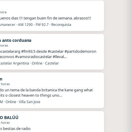
hora
enos dias !!! tengan buen fin de semana. abrazos!!!
Amanecer · AM 1290 - FM 92.7 · Reconquista
 anto corduana
horas
castelararg #fm93.5 desde #castelar #partidodemoron
laconvos #vamosradiocastelar #lleval…
astelar Argentina · Online · Castelar
n
 horas
do un tema de la banda britanica the kane gang what
t its o closest heaven to things uno…
M · Online · Villa San Jose
O BALÚÚ
 horas
s bestias de radio