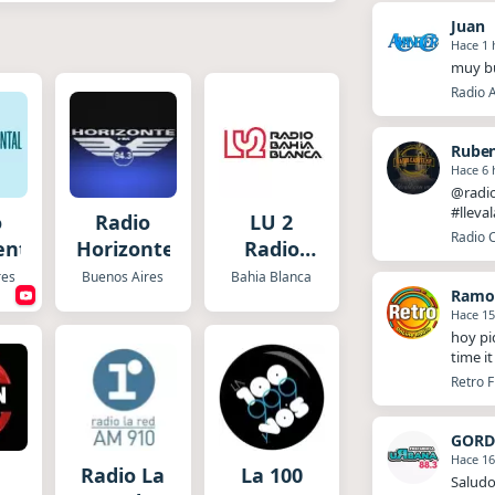
Juan
Hace 1 
muy bu
Radio 
Ruben
Hace 6 
@radio
#lleva
o
Radio
LU 2
Radio C
ental
Horizonte
Radio
Bahía
res
Buenos Aires
Bahia Blanca
Ramo
Blanca
Hace 15
hoy pi
time i
Retro F
GORD
Hace 16
Radio La
La 100
Saludo