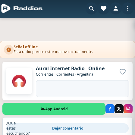
Señal offline
Esta radio parece estar inactiva actualmente.
Aural Internet Radio - Online
Agrega
Corrientes
·
Corrientes
·
Argentina
App Android
¿Qué
estás
Dejar comentario
escuchando?