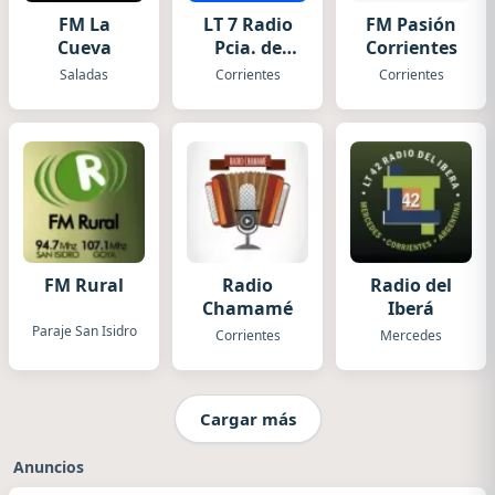
FM La
LT 7 Radio
FM Pasión
Cueva
Pcia. de
Corrientes
Corrientes
Saladas
Corrientes
Corrientes
FM Rural
Radio
Radio del
Chamamé
Iberá
Paraje San Isidro
Corrientes
Mercedes
Cargar más
Anuncios