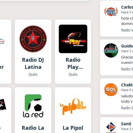
Carlo
Hace 5 
hola c
doming
Radio 
Guido
Hace 5 
Gracia
Radio DJ
Radio
vuestr
er
Latina
Play
Radio S
Internacional
Quito
Quito
Chali
Hace 6 
saludo
todo v
Radio S
Santi
o
Radio La
La Pipol
Hace 3