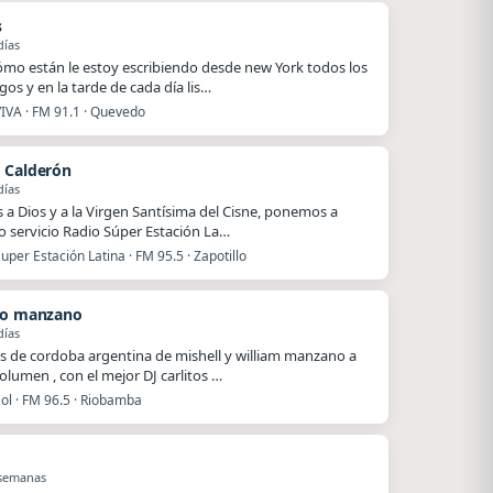
s
días
ómo están le estoy escribiendo desde new York todos los
os y en la tarde de cada día lis…
VIVA · FM 91.1 · Quevedo
 Calderón
días
s a Dios y a la Virgen Santísima del Cisne, ponemos a
o servicio Radio Súper Estación La…
uper Estación Latina · FM 95.5 · Zapotillo
to manzano
días
s de cordoba argentina de mishell y william manzano a
olumen , con el mejor DJ carlitos …
ol · FM 96.5 · Riobamba
 semanas