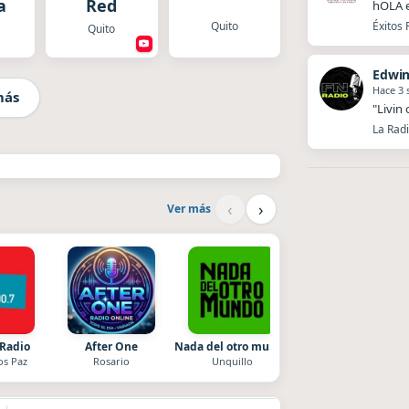
a
Red
hOLA 
Quito
Éxitos 
Quito
Edwin
Hace 3
más
"Livin
La Radi
‹
›
Ver más
 Radio
After One
Nada del otro mundo
La Pasión Radio
os Paz
Rosario
Unquillo
Los Angeles