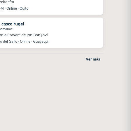
exitosfm
FM · Online · Quito
 casco rugel
 semanas
 on a Prayer" de Jon Bon Jovi
o del Gallo · Online · Guayaquil
Ver más
Superior
Radio La Chukara
El Nula
Santa Juana