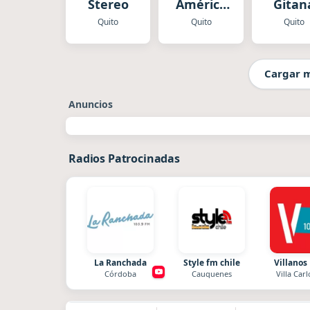
Stereo
América
Gitan
Quito
Quito
Quito
Quito
Cargar 
Anuncios
Radios Patrocinadas
La Ranchada
Style fm chile
Villanos
Córdoba
Cauquenes
Villa Carl