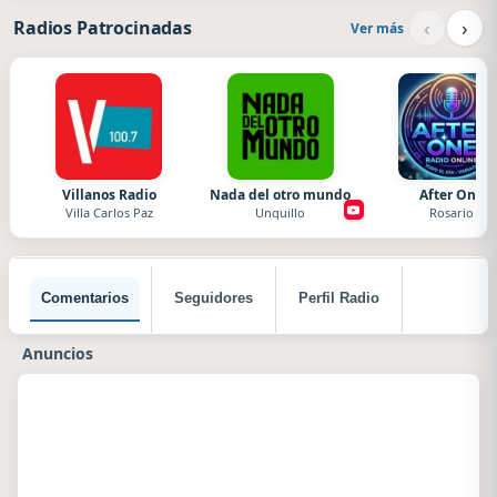
‹
›
Radios Patrocinadas
Ver más
Villanos Radio
Nada del otro mundo
After One
Villa Carlos Paz
Unquillo
Rosario
Comentarios
Seguidores
Perfil Radio
Anuncios