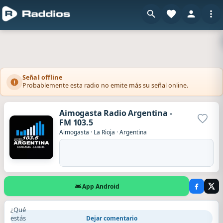
Señal offline
Probablemente esta radio no emite más su señal online.
Aimogasta Radio Argentina -
FM 103.5
Agrega
Aimogasta
·
La Rioja
·
Argentina
App Android
¿Qué
estás
Dejar comentario