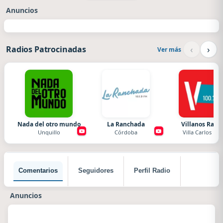
Anuncios
‹
›
Radios Patrocinadas
Ver más
Nada del otro mundo
La Ranchada
Villanos Radi
Unquillo
Córdoba
Villa Carlos Paz
Comentarios
Seguidores
Perfil Radio
Anuncios