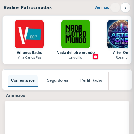
‹
›
Radios Patrocinadas
Ver más
Villanos Radio
Nada del otro mundo
After One
Villa Carlos Paz
Unquillo
Rosario
Comentarios
Seguidores
Perfil Radio
Anuncios