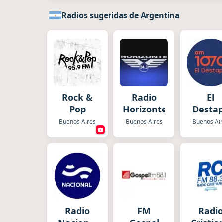
Radios sugeridas de Argentina
Rock &
Radio
El
Pop
Horizonte
Desta
Radi
Buenos Aires
Buenos Aires
Buenos Ai
Radio
FM
Radi