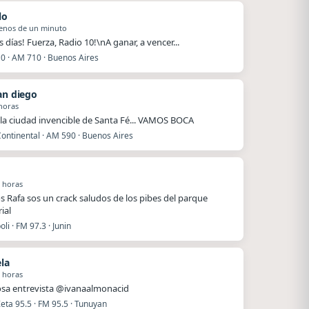
lo
enos de un minuto
 días! Fuerza, Radio 10!\nA ganar, a vencer...
10 · AM 710 · Buenos Aires
ian diego
horas
la ciudad invencible de Santa Fé... VAMOS BOCA
ontinental · AM 590 · Buenos Aires
 horas
s Rafa sos un crack saludos de los pibes del parque
ial
li · FM 97.3 · Junin
ela
 horas
sa entrevista @ivanaalmonacid
eta 95.5 · FM 95.5 · Tunuyan