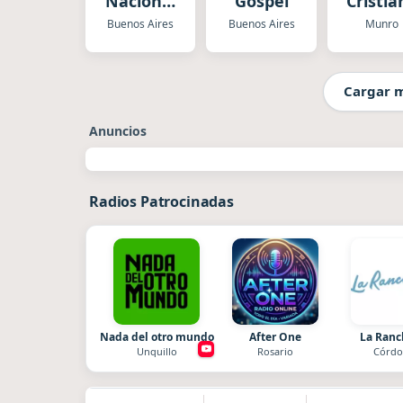
Nacional
Gospel
Cristia
Folklórica
Buenos Aires
Buenos Aires
Munro
Cargar 
Anuncios
Radios Patrocinadas
Nada del otro mundo
After One
La Ran
Unquillo
Rosario
Córdo