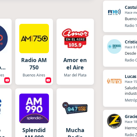
Castu
Hace m
Buenos
Radio 
Crist
Hace 8 
Desde 
Radio AM
Amor en
Radio C
pe
750
el Aire
o
res
Buenos Aires
Mar del Plata
Lucas
Hace 15
Saludo
industr
Metrópo
Graci
Hace 18
Hermo
o
Splendid
Mucha
Radio Z