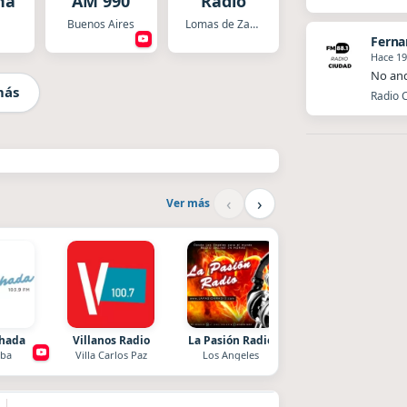
na
AM 990
Radio
Buenos Aires
Lomas de Zamora
Fern
Hace 19
No and
más
Radio C
‹
›
Ver más
chada
Villanos Radio
La Pasión Radio
Superior
ba
Villa Carlos Paz
Los Angeles
El Nula