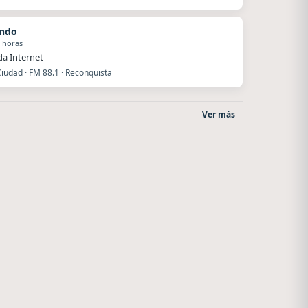
ando
 horas
a Internet
iudad · FM 88.1 · Reconquista
Ver más
Radio La Chukara
Style fm chile
Santa Juana
Cauquenes