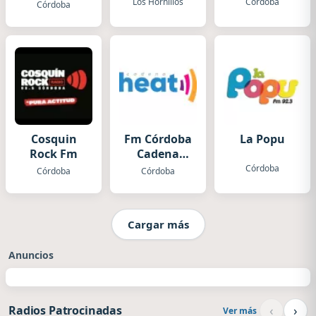
Los Hornillos
Córdoba
Córdoba
Cosquin
Fm Córdoba
La Popu
Rock Fm
Cadena
Heat
Córdoba
Córdoba
Córdoba
Cargar más
Anuncios
‹
›
Radios Patrocinadas
Ver más