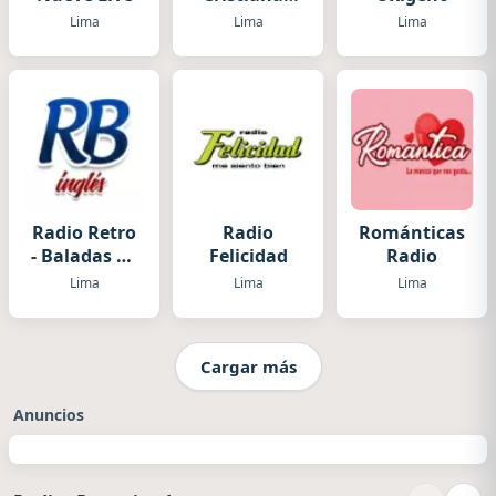
Alabanza -
Lima
Lima
Lima
Adoración
Radio Retro
Radio
Románticas
- Baladas en
Felicidad
Radio
Inglés
Lima
Lima
Lima
Cargar más
Anuncios