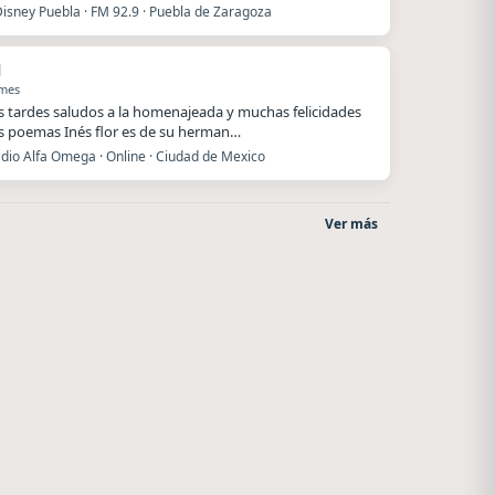
Disney Puebla · FM 92.9 · Puebla de Zaragoza
l
 mes
 tardes saludos a la homenajeada y muchas felicidades
s poemas Inés flor es de su herman…
dio Alfa Omega · Online · Ciudad de Mexico
Ver más
La Ranchada
La Pasión Radio
Córdoba
Los Angeles