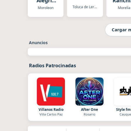
Alegria
Ranchi
XHBV
Morel
Toluca de Lerdo
Moroleon
Morelia
Cargar 
Anuncios
Radios Patrocinadas
Villanos Radio
After One
Style fm
Villa Carlos Paz
Rosario
Cauque