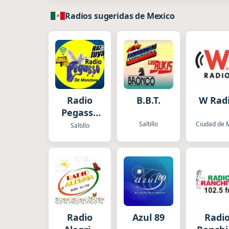
Radios sugeridas de Mexico
Radio
B.B.T.
W Rad
Pegasso
Monclova
Saltillo
Saltillo
Radio
Azul 89
Radi