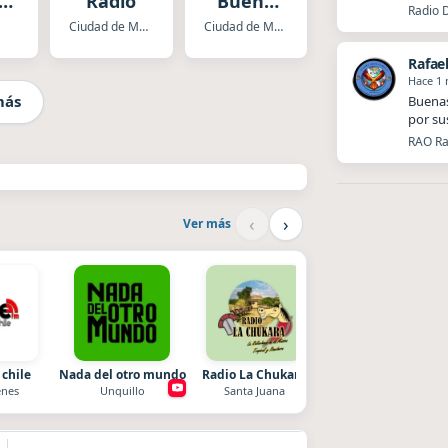
to
Radio
Buena
Radio 
ia
México
Ciudad de Mexico
Ciudad de Mexico
Rafae
Hace 1
más
Buenas
por su
RAO Ra
‹
›
Ver más
 chile
Nada del otro mundo
Radio La Chukara
Superior
nes
Unquillo
Santa Juana
El Nula