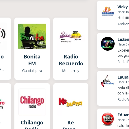
Vicky
Hace 10
Hollliii
Androm
Liste
Hace 5 
Excele
progra
io
Bonita
Radio
Radio É
FM
Recuerdo
Ciudad de Mexico
Guadalajara
Monterrey
Laura
Hace 1
hola t
con la
Radio V
Eduar
Hace 2
o
Chilango
Ke
saludo