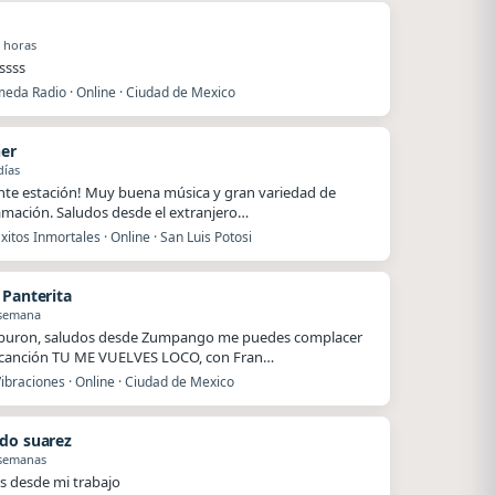
 horas
issss
eda Radio · Online · Ciudad de Mexico
ner
días
nte estación! Muy buena música y gran variedad de
mación. Saludos desde el extranjero…
xitos Inmortales · Online · San Luis Potosi
 Panterita
 semana
iburon, saludos desde Zumpango me puedes complacer
 canción TU ME VUELVES LOCO, con Fran…
ibraciones · Online · Ciudad de Mexico
do suarez
 semanas
s desde mi trabajo