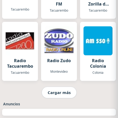
FM
Zorilla de
San Martín
Tacuarembo
Tacuarembo
Tacuarembo
Radio
Radio Zudo
Radio
Tacuarembo
Colonia
Montevideo
Tacuarembo
Colonia
Cargar más
Anuncios