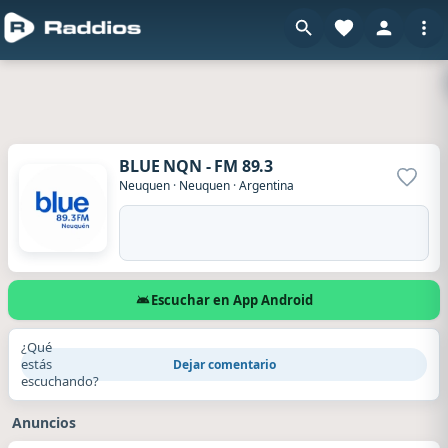
BLUE NQN - FM 89.3
Agrega
Neuquen
·
Neuquen
·
Argentina
Escuchar en App Android
¿Qué
estás
Dejar comentario
escuchando?
Anuncios