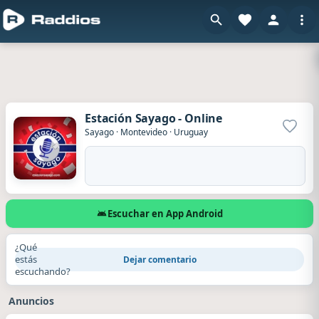
Estación Sayago - Online
Agrega
Sayago
·
Montevideo
·
Uruguay
Escuchar en App Android
¿Qué
estás
Dejar comentario
escuchando?
Anuncios