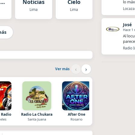
-
Noticias
Cielo
lo má
as
Locaza 
Lima
Lima
lés
José
Hace 1
más
Al loc
parece
Radio 
‹
›
Ver más
 Radio
Radio La Chukara
After One
La Ranchada
eles
Santa Juana
Rosario
Córdoba