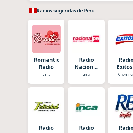
Radios sugeridas de Peru
Románticas
Radio
Radi
Radio
Nacional
Exitos
del Perú
Lima
Lima
Chorrillo
Radio
Radio
Radi