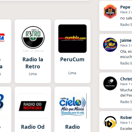
Pepe
Hace 2
no sal
Radio S
Jaime
Hace 3
Ola, es
escuch
o
Radio la
PeruCumbia
Radio I
a
Retro
Lima
s
Lima
Chris
Hace 1
Muchas
del Pe
Radio S
Rober
Hace 1
o
Radio Od
Radio
Excele