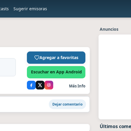
casts
Sugerir emisoras
Anuncios
Agregar a favoritas
Escuchar en App Android
Más Info
Dejar comentario
Últimos come