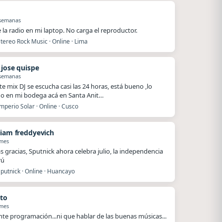
 semanas
e la radio en mi laptop. No carga el reproductor.
tereo Rock Music · Online · Lima
 jose quispe
 semanas
te mix DJ se escucha casi las 24 horas, está bueno ,lo
o en mi bodega acá en Santa Anit…
mperio Solar · Online · Cusco
tiam freddyevich
 mes
 gracias, Sputnick ahora celebra julio, la independencia
rú
putnick · Online · Huancayo
to
 mes
nte programación...ni que hablar de las buenas músicas...