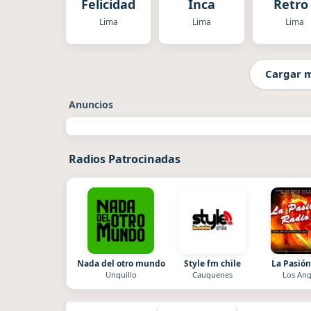
Felicidad
Inca
Retro 
Balad
Lima
Lima
Lima
en Ing
Cargar 
Anuncios
Radios Patrocinadas
Nada del otro mundo
Style fm chile
La Pasión
Unquillo
Cauquenes
Los Ang