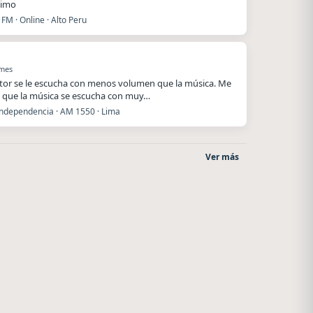
ximo
FM · Online · Alto Peru
 mes
utor se le escucha con menos volumen que la música. Me
 que la música se escucha con muy…
Independencia · AM 1550 · Lima
Ver más
Villanos Radio
Superior
Villa Carlos Paz
El Nula