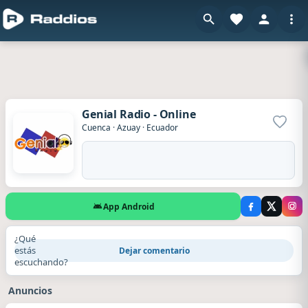
Genial Radio - Online
Agrega
Cuenca
·
Azuay
·
Ecuador
App Android
¿Qué
estás
Dejar comentario
escuchando?
Anuncios