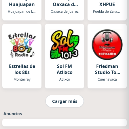
Huajuapan
Oaxaca de
XHPUE
Juarez
Huajuapan de Leon
Oaxaca de Juarez
Puebla de Zaragoza
Estrellas de
Sol FM
Friedman
los 80s
Atlixco
Studio Top
Radio
Monterrey
Atlixco
Cuernavaca
Cargar más
Anuncios