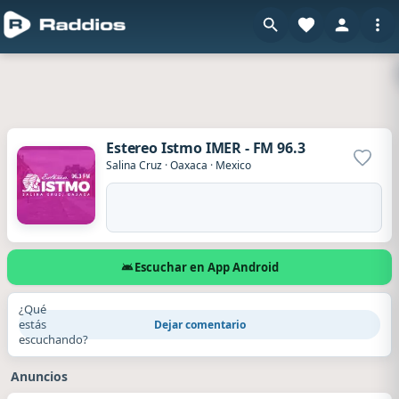
Estereo Istmo IMER - FM 96.3
Agrega
Salina Cruz
·
Oaxaca
·
Mexico
Escuchar en App Android
¿Qué
estás
Dejar comentario
escuchando?
Anuncios