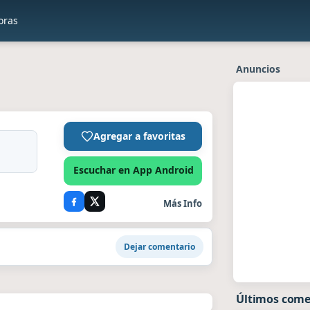
oras
Anuncios
Agregar a favoritas
Escuchar en App Android
Más Info
Dejar comentario
Últimos come