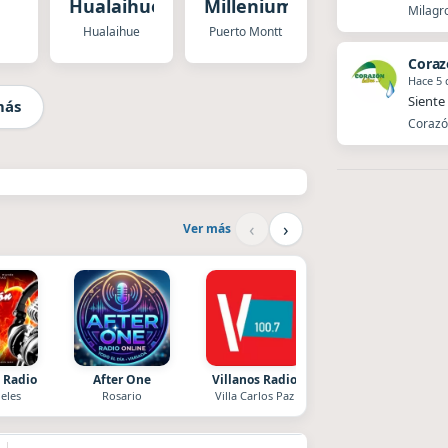
Hualaihué
Millenium
Milagro
Hualaihue
Puerto Montt
Coraz
Hace 5 
Siente 
más
Corazón
‹
›
Ver más
 Radio
After One
Villanos Radio
Superior
eles
Rosario
Villa Carlos Paz
El Nula