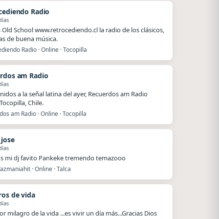
cediendo Radio
días
Old School www.retrocediendo.cl la radio de los clásicos,
as de buena música.
diendo Radio · Online · Tocopilla
rdos am Radio
días
nidos a la señal latina del ayer, Recuerdos am Radio
ocopilla, Chile.
os am Radio · Online · Tocopilla
 jose
días
s mi dj favito Pankeke tremendo temazooo
azmaniahit · Online · Talca
ros de vida
días
r milagro de la vida ...es vivir un día más...Gracias Dios