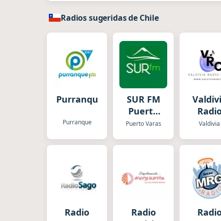
Radios sugeridas de Chile
Purranque
SUR FM
Valdiv
Puerto
Radi
Varas
Purranque
Puerto Varas
Valdivia
Radio
Radio
Radi