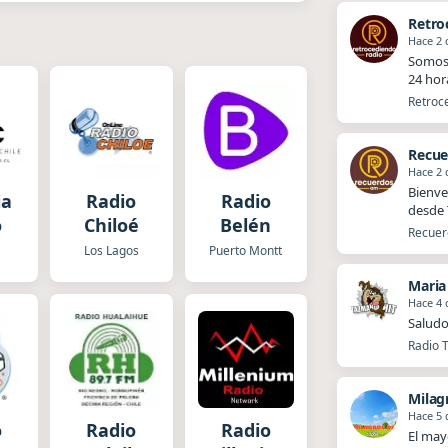
Retro
Hace 2 
Somos 
24 hor
Retroce
Recue
Hace 2 
Bienve
ia
Radio
Radio
desde T
o
Chiloé
Belén
Recuerd
Los Lagos
Puerto Montt
Maria
Hace 4 
Saludo
Radio T
Milag
Hace 5 
o
Radio
Radio
El mayo