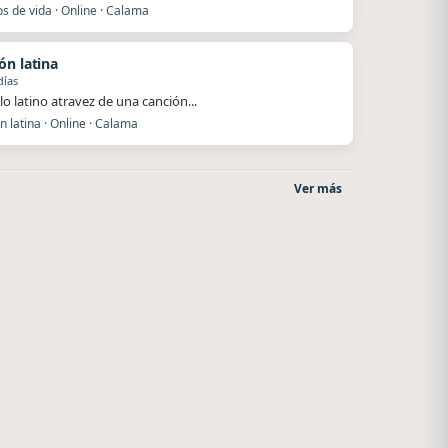
s de vida · Online · Calama
ón latina
días
lo latino atravez de una canción...
 latina · Online · Calama
Ver más
La Ranchada
Nada del otro mundo
Córdoba
Unquillo