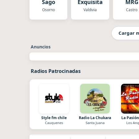
Sago
Exquisita
MRG
Osorno
Valdivia
Castro
Cargar 
Anuncios
Radios Patrocinadas
Style fm chile
Radio La Chukara
La Pasión
Cauquenes
Santa Juana
Los Ang