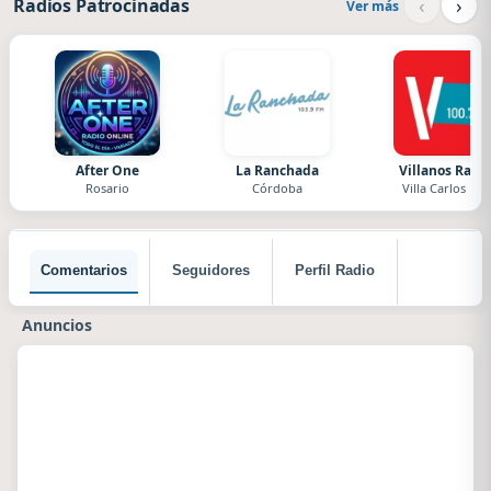
‹
›
Radios Patrocinadas
Ver más
After One
La Ranchada
Villanos Radi
Rosario
Córdoba
Villa Carlos Paz
Comentarios
Seguidores
Perfil Radio
Anuncios