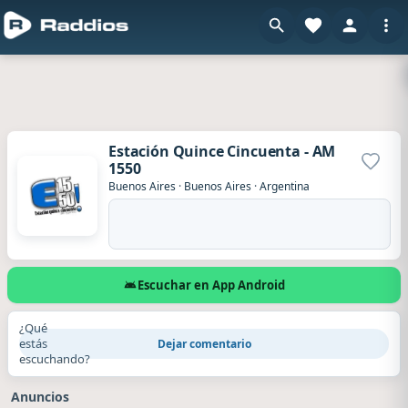
Estación Quince Cincuenta - AM
1550
Agrega
Buenos Aires
·
Buenos Aires
·
Argentina
Escuchar en App Android
¿Qué
estás
Dejar comentario
escuchando?
Anuncios