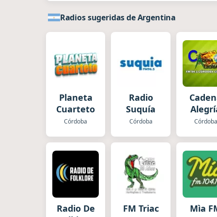
Radios sugeridas de Argentina
Planeta
Radio
Caden
Cuarteto
Suquía
Alegrí
Córdoba
Córdoba
Córdob
Radio De
FM Triac
Mìa F