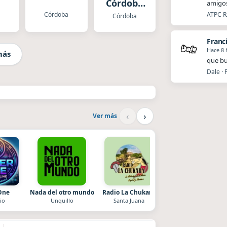
Córdoba
amigos
Cadena
a
Córdoba
ATPC R
Córdoba
Heat
Franc
Hace 8 
más
que bu
Dale · 
‹
›
Ver más
One
Nada del otro mundo
Radio La Chukara
La Pasión Radio
io
Unquillo
Santa Juana
Los Angeles