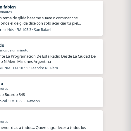
 fabian
minutos
n tema de gilda besame suave o commanche
nos el de gilda dice con solo acariciar tu piel…
ropi Hits · FM 105.3 · San Rafael
do
enos de un minuto
nte La Programación De Esta Radio Desde La Ciudad De
o N Além Misiones Argentina
ONIA · FM 102.1 · Leandro N. Alem
do
horas
ipo Ricardo 348
ical · FM 106.3 · Rawson
horas
enos días a todos... Quiero agradecer a todos los