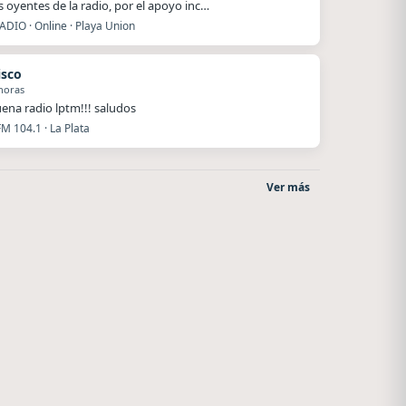
 oyentes de la radio, por el apoyo inc…
ADIO · Online · Playa Union
isco
horas
ena radio lptm!!! saludos
FM 104.1 · La Plata
Ver más
Superior
Style fm chile
El Nula
Cauquenes