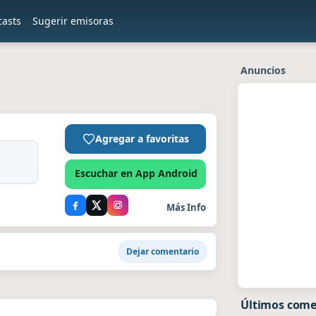
casts
Sugerir emisoras
Anuncios
Agregar a favoritas
Escuchar en App Android
Más Info
Dejar comentario
Últimos come