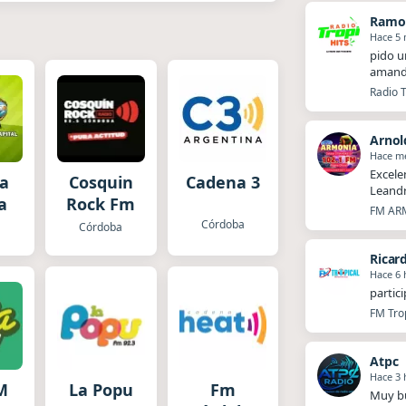
Ramon
Hace 5 
pido u
amando
Radio T
Arnol
Hace m
Excele
a
Cosquin
Cadena 3
Leandr
a
Rock Fm
FM ARM
Córdoba
a
Córdoba
Ricar
Hace 6 
partic
FM Trop
Atpc
Hace 3 
M
La Popu
Fm
Muy bu