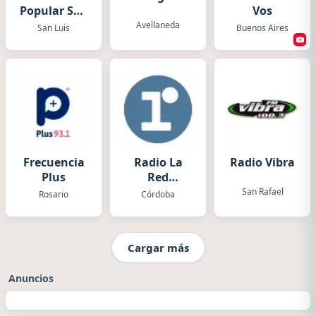
Popular San
Vos
Luis
Avellaneda
San Luis
Buenos Aires
Frecuencia
Radio La
Radio Vibra
Plus
Red
Córdoba
San Rafael
Rosario
Córdoba
Cargar más
Anuncios