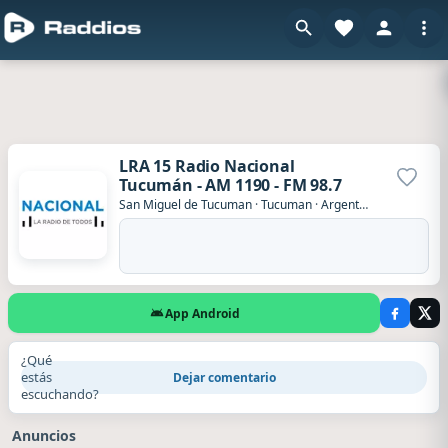
LRA 15 Radio Nacional
Tucumán - AM 1190 - FM 98.7
Agrega
San Miguel de Tucuman
·
Tucuman
·
Argentina
App Android
¿Qué
estás
Dejar comentario
escuchando?
Anuncios