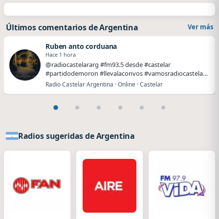
Últimos comentarios de Argentina
Ver más
Ruben anto corduana
Hace 1 hora
@radiocastelararg #fm93.5 desde #castelar
#partidodemoron #llevalaconvos #vamosradiocastelar
#lleval…
Radio Castelar Argentina · Online · Castelar
Radios sugeridas de Argentina