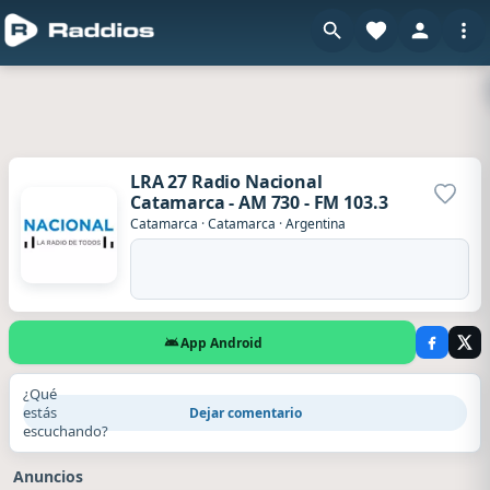
LRA 27 Radio Nacional
Catamarca - AM 730 - FM 103.3
Agrega
Catamarca
·
Catamarca
·
Argentina
App Android
¿Qué
estás
Dejar comentario
escuchando?
Anuncios