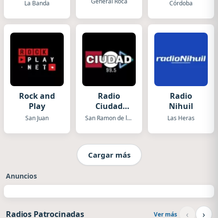
General Roca
La Banda
Córdoba
Rock and
Radio
Radio
Play
Ciudad
Nihuil
Orán
San Juan
San Ramon de la Nueva Oran
Las Heras
Cargar más
Anuncios
‹
›
Radios Patrocinadas
Ver más