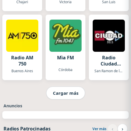
Luis
Chajari
Victoria
San Luis
Radio AM
Mìa FM
Radio
750
Ciudad
Orán
Córdoba
Buenos Aires
San Ramon de la Nueva Oran
Cargar más
Anuncios
‹
›
Radios Patrocinadas
Ver más