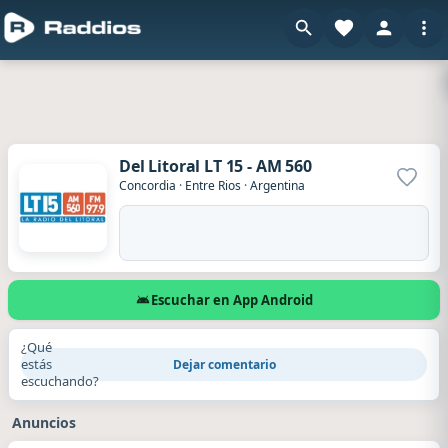
Del Litoral LT 15 - AM 560
Agrega
Concordia
·
Entre Rios
·
Argentina
Escuchar en App Android
¿Qué
estás
Dejar comentario
escuchando?
Anuncios