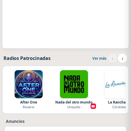
‹
›
Radios Patrocinadas
Ver más
After One
Nada del otro mundo
La Ranchada
Rosario
Unquillo
Córdoba
Anuncios