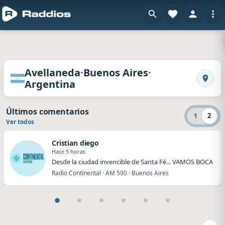
Radios de Avellaneda · Buenos Aires · Argenti
·
·
Avellaneda
Buenos Aires
Argentina
Busca
Últimos comentarios
2
1
Ver todos
Cristian diego
Hace 5 horas
Desde la ciudad invencible de Santa Fé... VAMOS BOCA
Radio Continental · AM 590 · Buenos Aires