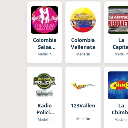
Colombia
Colombia
La
Salsa
Vallenata
Capita
Rosa
del
Medellin
Medellin
Medelli
Regga
Radio
123Vallenato.com
La
Policia
Chimb
Nacional
Medellin
Medellin
Medelli
Medellin