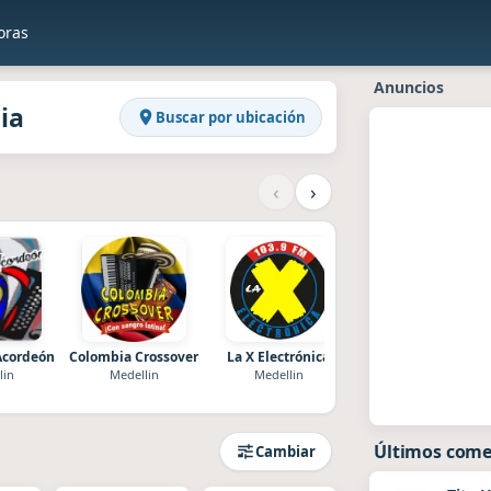
oras
en Raddios
ombia
Anuncios
ia
Buscar por ubicación
‹
›
Acordeón
Colombia Crossover
La X Electrónica
123Vallenato.com
lin
Medellin
Medellin
Medellin
Últimos come
Cambiar