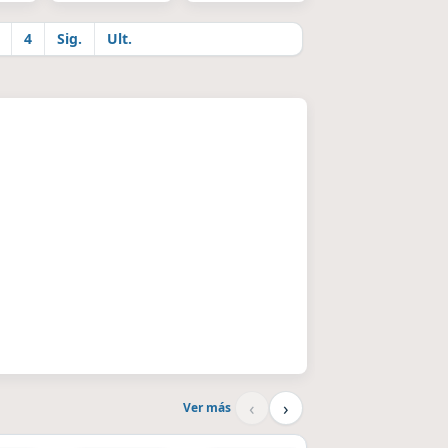
4
Sig.
Ult.
‹
›
Ver más