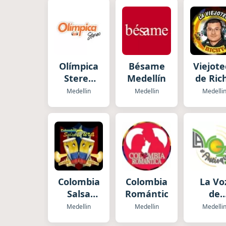
Olímpica
Bésame
Viejot
Stereo
Medellín
de Ric
Medellín
Medellin
Medellin
Medelli
Colombia
Colombia
La Vo
Salsa
Romántica
de
Dura
Antioq
Medellin
Medellin
Medelli