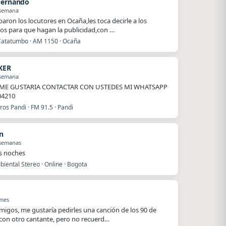
Hernando
 semana
baron los locutores en Ocaña,les toca decirle a los
os para que hagan la publicidad,con …
Catatumbo · AM 1150 · Ocaña
KER
 semana
ME GUSTARIA CONTACTAR CON USTEDES MI WHATSAPP
04210
os Pandi · FM 91.5 · Pandi
n
 semanas
s noches
iental Stereo · Online · Bogota
 mes
migos, me gustaría pedirles una canción de los 90 de
 con otro cantante, pero no recuerd…