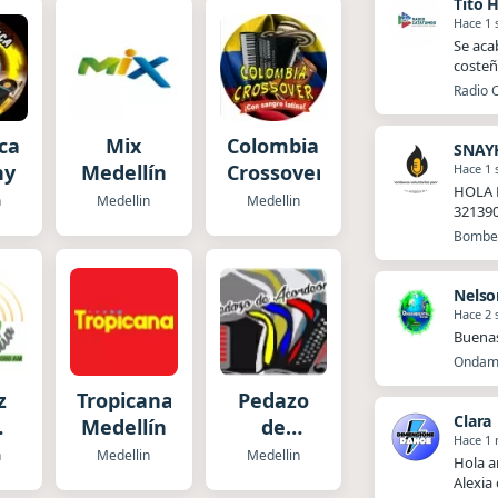
Tito 
Hace 1
Se aca
costeñ
Radio 
eca
Mix
Colombia
SNAY
hy
Medellín
Crossover
Hace 1
HOLA 
n
Medellin
Medellin
32139
Bomber
Nelso
Hace 2
Buena
Ondamb
z
Tropicana
Pedazo
Clara
Medellín
de
Hace 1
uia
Acordeón
n
Medellin
Medellin
Hola a
Alexia