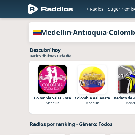
+ Radios
Sugerir emis
Radios de Medellin · Antioquia · Col
Medellin
Antioquia
Colomb
·
·
Descubrí hoy
Radios distintas cada día
Colombia Salsa Rosa
Colombia Vallenata
Pedazo de 
Medellin
Medellin
Medel
Radios por ranking
-
Género: Todos