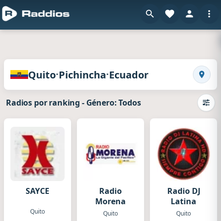
en Raddi
Radios de Quito · Pichincha · Ecuador
·
·
Quito
Pichincha
Ecuador
Busca
Radios por ranking
-
Género: Todos
Camb
SAYCE
Radio
Radio DJ
Morena
Latina
Quito
Quito
Quito