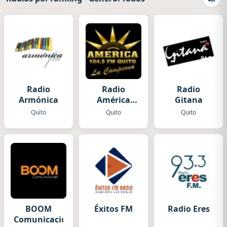
Camb
Radio
Radio
Radio
Armónica
América
Gitana
Quito
Quito
Quito
Quito
BOOM
Éxitos FM
Radio Eres
Comunicación