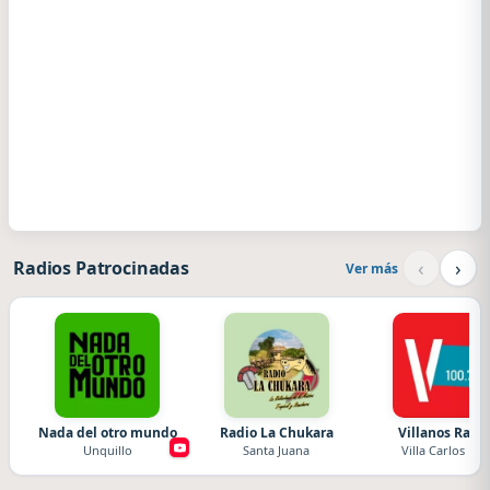
‹
›
Radios Patrocinadas
Ver más
Nada del otro mundo
Radio La Chukara
Villanos Radi
Unquillo
Santa Juana
Villa Carlos Paz