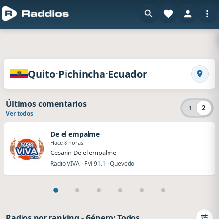
en Raddi
Radios de Quito · Pichincha · Ecuador
·
·
Quito
Pichincha
Ecuador
Busca
Últimos comentarios
2
1
Ver todos
De el empalme
Hace 8 horas
Cesarin De el empalme
Radio VIVA · FM 91.1 · Quevedo
Radios por ranking
-
Género: Todos