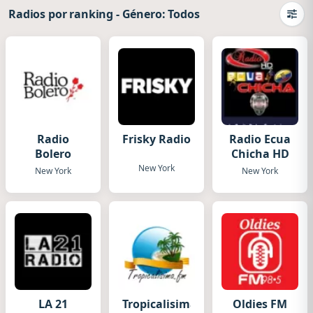
Radios por ranking
-
Género: Todos
Camb
Radio
Frisky Radio
Radio Ecua
Bolero
Chicha HD
New York
New York
New York
LA 21
Tropicalisima
Oldies FM