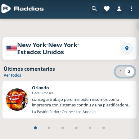
Radios de New York · New York · Estados Unid
·
·
New York
New York
Estados Unidos
Busca
Últimos comentarios
2
1
Ver todos
Orlando
Hace 3 meses
​​consegui trabajo pero me piden insumos como
impresora con sistemas continu y una plastificadora
me…
La Pasión Radio · Online · Los Angeles