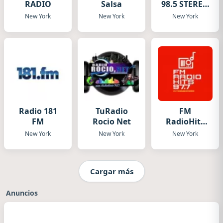
RADIO
Salsa
98.5 STEREO
Live
New York
New York
New York
Radio 181
TuRadio
FM
FM
Rocio Net
RadioHits
HD
New York
New York
New York
Cargar más
Anuncios