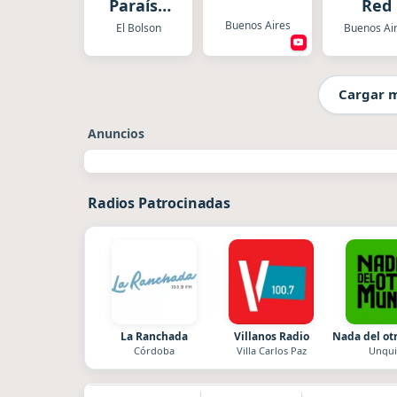
Paraíso
Red
42
Buenos Aires
El Bolson
Buenos Ai
Cargar 
Anuncios
Radios Patrocinadas
La Ranchada
Villanos Radio
Nada del o
Córdoba
Villa Carlos Paz
Unqui