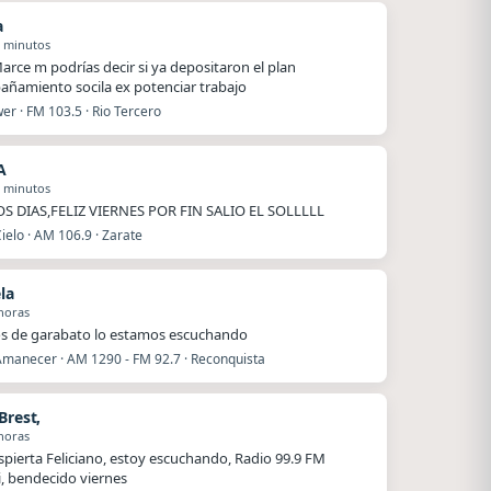
a
7 minutos
arce m podrías decir si ya depositaron el plan
ñamiento socila ex potenciar trabajo
r · FM 103.5 · Rio Tercero
A
2 minutos
S DIAS,FELIZ VIERNES POR FIN SALIO EL SOLLLLL
ielo · AM 106.9 · Zarate
la
horas
s de garabato lo estamos escuchando
Amanecer · AM 1290 - FM 92.7 · Reconquista
Brest,
horas
spierta Feliciano, estoy escuchando, Radio 99.9 FM
, bendecido viernes