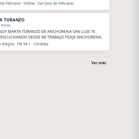
ta Feliciano · Online · San Jose de Feliciano
A TORANZO
 horas
SOY MARTA TORANZO DE ANCHORENA SAN LUIS TE
 ESCUCHANDO DESDE MI TRABAJO PEAJE ANCHORENA.
 Alegría · FM 94.1 · Córdoba
Ver más
Radio La Chukara
Superior
Santa Juana
El Nula