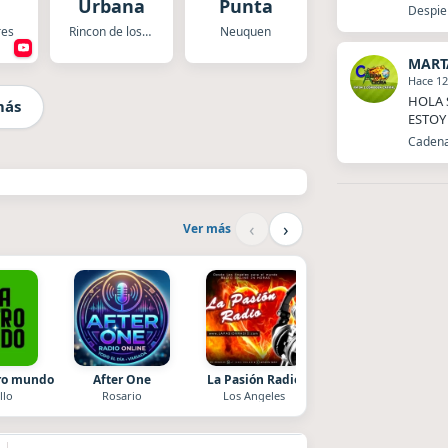
Urbana
Punta
Despier
res
Rincon de los Sauces
Neuquen
MART
Hace 12
HOLA 
más
ESTOY
Cadena
‹
›
Ver más
tro mundo
After One
La Pasión Radio
Style fm chile
llo
Rosario
Los Angeles
Cauquenes