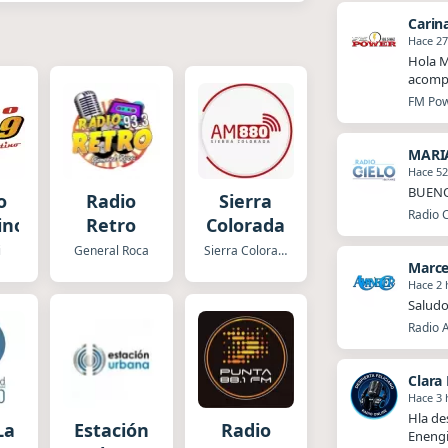
Carin
Hace 2
Hola M
acompa
FM Powe
MARI
Hace 5
BUENO
o
Radio
Sierra
Radio C
ino
Retro
Colorada
i
General Roca
Sierra Colorada
Marce
Hace 2 
Saludo
Radio 
Clara 
Hace 3 
Hla de
La
Estación
Radio
Enengi