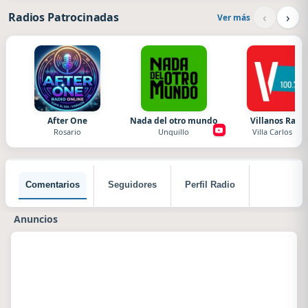
‹
›
Radios Patrocinadas
Ver más
After One
Nada del otro mundo
Villanos Radi
Rosario
Unquillo
Villa Carlos Paz
Comentarios
Seguidores
Perfil Radio
Anuncios