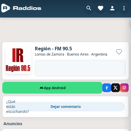
Región - FM 90.5
Agrega
Lomas de Zamora
·
Buenos Aires
·
Argentina
App Android
¿Qué
estás
Dejar comentario
escuchando?
Anuncios