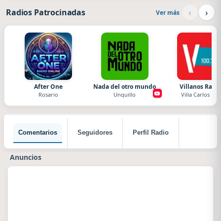
‹
›
Radios Patrocinadas
Ver más
After One
Nada del otro mundo
Villanos Radi
Rosario
Unquillo
Villa Carlos Paz
Comentarios
Seguidores
Perfil Radio
Anuncios