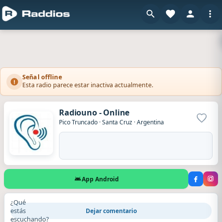
Señal offline
Esta radio parece estar inactiva actualmente.
Radiouno - Online
Agrega
Pico Truncado
·
Santa Cruz
·
Argentina
App Android
¿Qué
estás
Dejar comentario
escuchando?