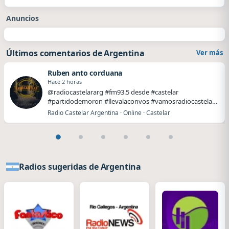
Anuncios
Últimos comentarios de Argentina
Ver más
Ruben anto corduana
Hace 2 horas
@radiocastelararg #fm93.5 desde #castelar
#partidodemoron #llevalaconvos #vamosradiocastelar
#lleval…
Radio Castelar Argentina · Online · Castelar
Radios sugeridas de Argentina