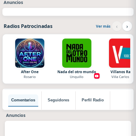
Anuncios
‹
›
Radios Patrocinadas
Ver más
After One
Nada del otro mundo
Villanos Radi
Rosario
Unquillo
Villa Carlos Paz
Comentarios
Seguidores
Perfil Radio
Anuncios